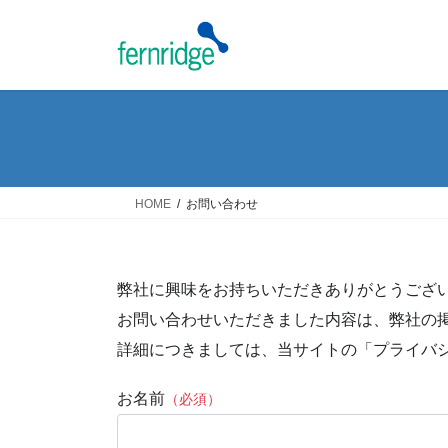
コ
ナ
ン
ビ
テ
ゲ
ン
ー
ツ
シ
へ
ョ
ス
ン
キ
に
ッ
移
HOME
お問い合わせ
プ
動
弊社に興味をお持ちいただきありがとうござ
お問い合わせいただきました内容は、弊社の
詳細につきましては、当サイトの「プライバ
お名前
（必須）